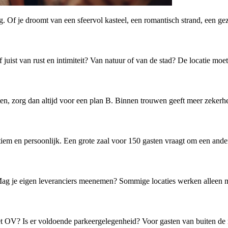
. Of je droomt van een sfeervol kasteel, een romantisch strand, een gezel
f juist van rust en intimiteit? Van natuur of van de stad? De locatie moet
ten, zorg dan altijd voor een plan B. Binnen trouwen geeft meer zekerh
tiem en persoonlijk. Een grote zaal voor 150 gasten vraagt om een andere
ng? Mag je eigen leveranciers meenemen? Sommige locaties werken alleen m
et OV? Is er voldoende parkeergelegenheid? Voor gasten van buiten de re