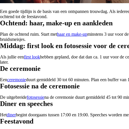
Een goede tijdlijn is de basis van een ontspannen trouwdag. Als iedere
ochtend tot de feestavond.
Ochtend: haar, make-up en aankleden
Plan de ochtend ruim. Start met
haar en make-up
minstens 3 uur voor de
bruidsmeisjes.
Middag: first look en fotosessie voor de ce
Als jullie een
first look
hebben gepland, doe dat dan ca. 1 uur voor de ce
later.
De ceremonie
Een
ceremonie
duurt gemiddeld 30 tot 60 minuten. Plan een buffer van 
Fotosessie na de ceremonie
De uitgebreide
fotosessie
na de ceremonie duurt gemiddeld 45 tot 90 minu
Diner en speeches
Het
diner
begint doorgaans tussen 17:00 en 19:00. Speeches worden meest
Feestavond