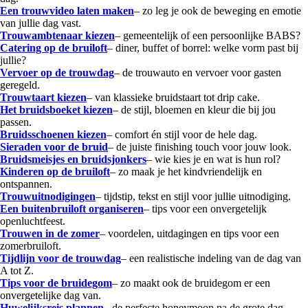
Een trouwvideo laten maken
– zo leg je ook de beweging en emotie
van jullie dag vast.
Trouwambtenaar kiezen
– gemeentelijk of een persoonlijke BABS?
Catering op de bruiloft
– diner, buffet of borrel: welke vorm past bij
jullie?
Vervoer op de trouwdag
– de trouwauto en vervoer voor gasten
geregeld.
Trouwtaart kiezen
– van klassieke bruidstaart tot drip cake.
Het bruidsboeket kiezen
– de stijl, bloemen en kleur die bij jou
passen.
Bruidsschoenen kiezen
– comfort én stijl voor de hele dag.
Sieraden voor de bruid
– de juiste finishing touch voor jouw look.
Bruidsmeisjes en bruidsjonkers
– wie kies je en wat is hun rol?
Kinderen op de bruiloft
– zo maak je het kindvriendelijk en
ontspannen.
Trouwuitnodigingen
– tijdstip, tekst en stijl voor jullie uitnodiging.
Een buitenbruiloft organiseren
– tips voor een onvergetelijk
openluchtfeest.
Trouwen in de zomer
– voordelen, uitdagingen en tips voor een
zomerbruiloft.
Tijdlijn voor de trouwdag
– een realistische indeling van de dag van
A tot Z.
Tips voor de bruidegom
– zo maakt ook de bruidegom er een
onvergetelijke dag van.
Huwelijksreis plannen
– de perfecte honeymoon na de grote dag.