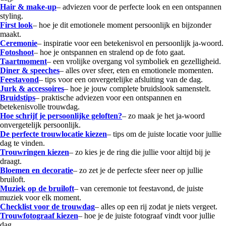
Hair & make-up
– adviezen voor de perfecte look en een ontspannen
styling.
First look
– hoe je dit emotionele moment persoonlijk en bijzonder
maakt.
Ceremonie
– inspiratie voor een betekenisvol en persoonlijk ja-woord.
Fotoshoot
– hoe je ontspannen en stralend op de foto gaat.
Taartmoment
– een vrolijke overgang vol symboliek en gezelligheid.
Diner & speeches
– alles over sfeer, eten en emotionele momenten.
Feestavond
– tips voor een onvergetelijke afsluiting van de dag.
Jurk & accessoires
– hoe je jouw complete bruidslook samenstelt.
Bruidstips
– praktische adviezen voor een ontspannen en
betekenisvolle trouwdag.
Hoe schrijf je persoonlijke geloften?
– zo maak je het ja-woord
onvergetelijk persoonlijk.
De perfecte trouwlocatie kiezen
– tips om de juiste locatie voor jullie
dag te vinden.
Trouwringen kiezen
– zo kies je de ring die jullie voor altijd bij je
draagt.
Bloemen en decoratie
– zo zet je de perfecte sfeer neer op jullie
bruiloft.
Muziek op de bruiloft
– van ceremonie tot feestavond, de juiste
muziek voor elk moment.
Checklist voor de trouwdag
– alles op een rij zodat je niets vergeet.
Trouwfotograaf kiezen
– hoe je de juiste fotograaf vindt voor jullie
dag.