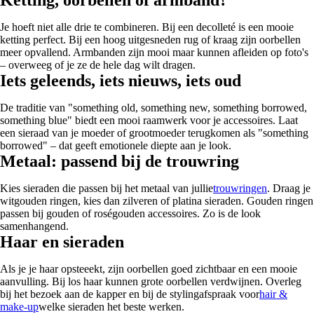
Je hoeft niet alle drie te combineren. Bij een decolleté is een mooie
ketting perfect. Bij een hoog uitgesneden rug of kraag zijn oorbellen
meer opvallend. Armbanden zijn mooi maar kunnen afleiden op foto's
– overweeg of je ze de hele dag wilt dragen.
Iets geleends, iets nieuws, iets oud
De traditie van "something old, something new, something borrowed,
something blue" biedt een mooi raamwerk voor je accessoires. Laat
een sieraad van je moeder of grootmoeder terugkomen als "something
borrowed" – dat geeft emotionele diepte aan je look.
Metaal: passend bij de trouwring
Kies sieraden die passen bij het metaal van jullie
trouwringen
. Draag je
witgouden ringen, kies dan zilveren of platina sieraden. Gouden ringen
passen bij gouden of roségouden accessoires. Zo is de look
samenhangend.
Haar en sieraden
Als je je haar opsteeekt, zijn oorbellen goed zichtbaar en een mooie
aanvulling. Bij los haar kunnen grote oorbellen verdwijnen. Overleg
bij het bezoek aan de kapper en bij de stylingafspraak voor
hair &
make-up
welke sieraden het beste werken.