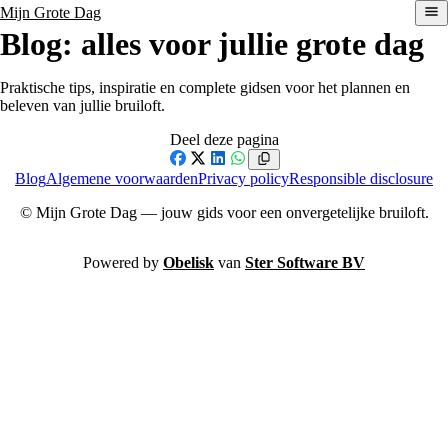
Mijn Grote Dag
Blog: alles voor jullie grote dag
Praktische tips, inspiratie en complete gidsen voor het plannen en
beleven van jullie bruiloft.
Deel deze pagina
Facebook
X
LinkedIn
WhatsApp
Blog
Algemene voorwaarden
Privacy policy
Responsible disclosure
© Mijn Grote Dag — jouw gids voor een onvergetelijke bruiloft.
Powered by
Obelisk
van
Ster Software BV