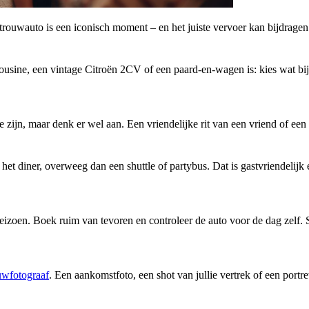
uwauto is een iconisch moment – en het juiste vervoer kan bijdragen aan 
 limousine, een vintage Citroën 2CV of een paard-en-wagen is: kies wat bi
e zijn, maar denk er wel aan. Een vriendelijke rit van een vriend of een
na het diner, overweeg dan een shuttle of partybus. Dat is gastvriendel
seizoen. Boek ruim van tevoren en controleer de auto voor de dag zelf. S
uwfotograaf
. Een aankomstfoto, een shot van jullie vertrek of een portret