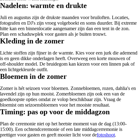
Nadelen: warmte en drukte
Juli en augustus zijn de drukste maanden voor bruiloften. Locaties,
fotografen en DJ's zijn vroeg volgeboekt en soms duurder. Bij extreme
hitte kan een binnenlocatie aangenamer zijn dan een tent in de zon.
Plan een schaduwplek voor gasten als je buiten trouwt.
Kleding in de zomer
Lichte stoffen zijn fijner in de warmte. Kies voor een jurk die ademend
is en geen dikke onderlagen heeft. Overweeg een korte mouwen of
off-shoulder model. De bruidegom kan kiezen voor een linnen pak of
een lichtgekleurde outfit.
Bloemen in de zomer
Zomer is hét seizoen voor bloemen. Zonnebloemen, rozen, dahlia's en
lavendel zijn op hun mooist. Zomerbloemen zijn ook een van de
goedkoopste opties omdat ze volop beschikbaar zijn. Vraag de
bloemist om seizoensbloemen voor het mooiste resultaat.
Timing: pas op voor de middagzon
Plan de ceremonie niet op het heetste moment van de dag (13:00-
15:00). Een ochtendceremonie of een late middagcerremonie is
prettiger voor gasten en geeft mooier licht voor de
fotoshoot
.